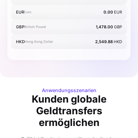
EUR
0.00
EUR
Euro
GBP
1,478.00
GBP
British Pound
HKD
2,549.88
HKD
Hong Kong Dollar
Anwendungsszenarien
Kunden globale
Geldtransfers
ermöglichen