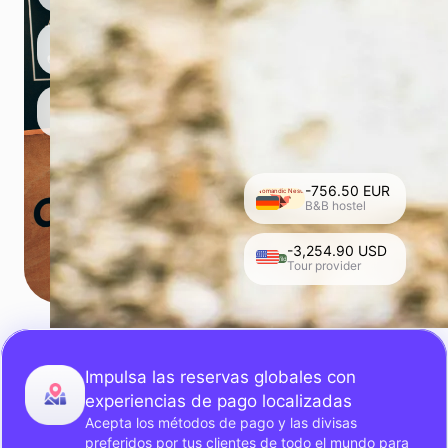
-756.50 EUR
Nomandic Nests
B&B hostel
-3,254.90 USD
Roam Wild
Tour provider
Impulsa las reservas globales con
experiencias de pago localizadas
Acepta los métodos de pago y las divisas
preferidos por tus clientes de todo el mundo para