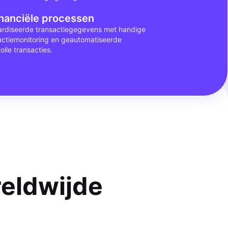
inanciële processen
aardiseerde transactiegegevens met handige
sactiemonitoring en geautomatiseerde
lle transacties.
reldwijde
n