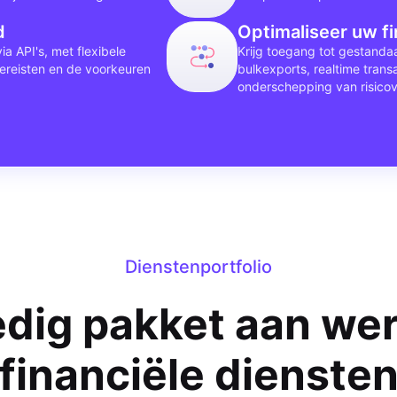
d
Optimaliseer uw f
a API's, met flexibele
Krijg toegang tot gestand
vereisten en de voorkeuren
bulkexports, realtime tran
onderschepping van risicovo
Dienstenportfolio
edig pakket aan we
financiële dienste