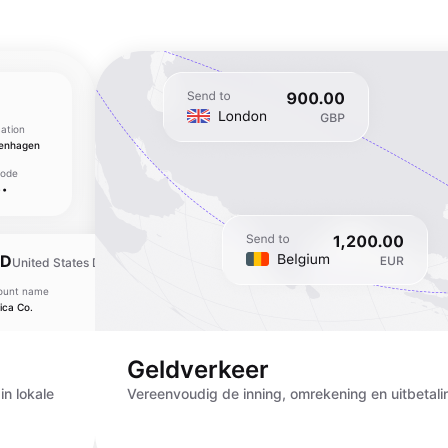
ation
enhagen
Code
••
SD
United States Dollar
ount name
Bank location
ica Co.
New York
ount number
SWIFT Code
•••••••••
••••••••
Geldverkeer
in lokale
Vereenvoudig de inning, omrekening en uitbetali