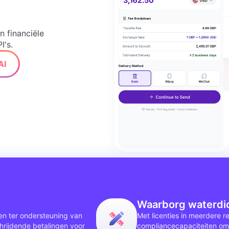
n financiële
I's.
AI
Waarborg waterdi
n ter ondersteuning van
Met licenties in meerdere r
chrijdende betalingen voor
compliancecapaciteiten om 