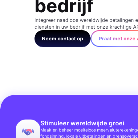
bedrijf
Integreer naadloos wereldwijde betalingen e
diensten in uw bedrijf met onze krachtige AP
Neem contact op
Praat met onze 
Stimuleer wereldwijde groei
Maak en beheer moeiteloos meervaluterekeninge
fondsinning, lokale uitbetalingen en grensovers