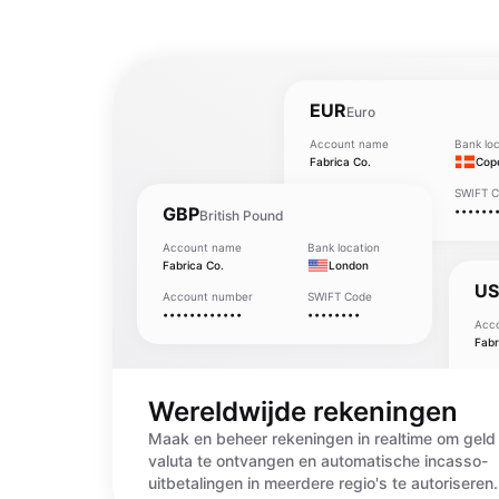
EUR
Euro
Account name
Bank loc
Fabrica Co.
Cop
Account number
SWIFT 
GBP
••••••••••••
••••••
British Pound
Account name
Bank location
Fabrica Co.
London
U
Account number
SWIFT Code
••••••••••••
••••••••
Acc
Fabr
Acc
•••
Wereldwijde rekeningen
Maak en beheer rekeningen in realtime om geld 
valuta te ontvangen en automatische incasso-
uitbetalingen in meerdere regio's te autoriseren.