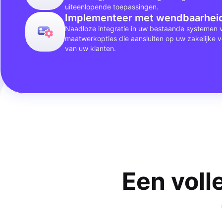
uiteenlopende toepassingen.
Implementeer met wendbaarhei
Naadloze integratie in uw bestaande systemen vi
maatwerkopties die aansluiten op uw zakelijke 
van uw klanten.
Een voll