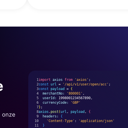
e
1
import
axios
from
'axios'
;
2
const
url
 = 
'/api/v1/user/open/acc'
;
3
const
payload
 = 
{
4
merchantNo:
'800001'
,
5
userId:
 1998001234567890,
6
currencyCode:
'GBP'
7
}
;
8
axios
.
post
(
url
, 
payload
, 
{
n onze
9
headers:
{
10
'Content-Type'
: 
'application/json'
11
}