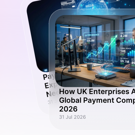
n
O
st
at
P
at
o
p
a
d
a
o
ut
n
o
How UK Enterprises A
31 Jul 2026
Global Payment Compl
2026
31 Jul 2026