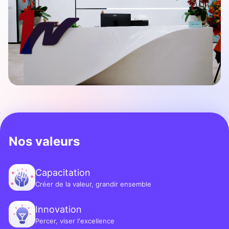
Nos valeurs
Capacitation
Créer de la valeur, grandir ensemble
Innovation
Percer, viser l'excellence