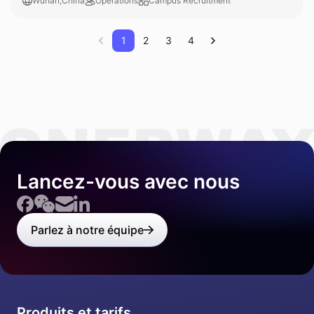
Wuhan,China
Operations
Campus Recruitment
1
2
3
4
Lancez-vous avec nous
Parlez à notre équipe
Produits et tarifs