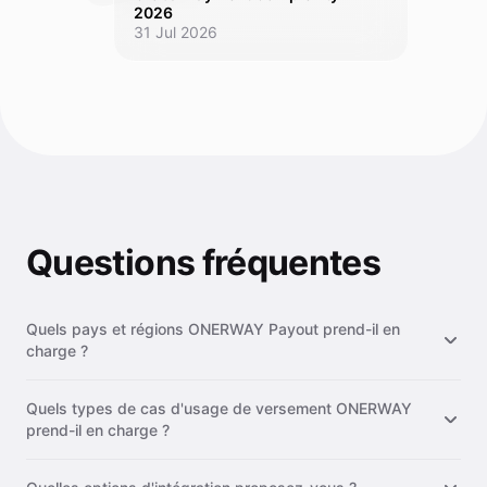
2026
31 Jul 2026
Questions fréquentes
Quels pays et régions ONERWAY Payout prend-il en
charge ?
ONERWAY Payout prend en charge plus de 200 pays et
Quels types de cas d'usage de versement ONERWAY
régions dans le monde, y compris des marchés majeurs
prend-il en charge ?
comme les États-Unis, l'Europe, l'Asie du Sud-Est, l'Amérique
latine, le Moyen-Orient et l'Afrique. Nous élargissons
ONERWAY prend en charge un large éventail de cas d'usage
continuellement notre réseau pour offrir une couverture plus