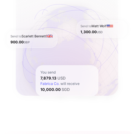
Matt Wolf
Send to
1,300.00
USD
Scarlett Bennett
Send to
900.00
GBP
You send
7,879.13
USD
Fabrica Co.
will receive
10,000.00
SGD