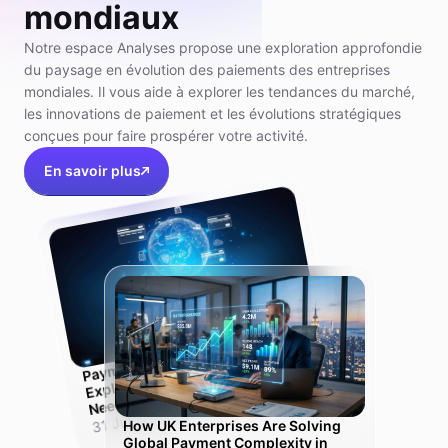
mondiaux
Notre espace Analyses propose une exploration approfondie
du paysage en évolution des paiements des entreprises
mondiales. Il vous aide à explorer les tendances du marché,
les innovations de paiement et les évolutions stratégiques
conçues pour faire prospérer votre activité.
En savoir plus
Pay
ment
Orchestration Platfor
m
Explained:
Need
Why UK Scale-Ups
One Solution, Not Ten
31 Jul 2026
How UK Enterprises Are Solving
Global Payment Complexity in