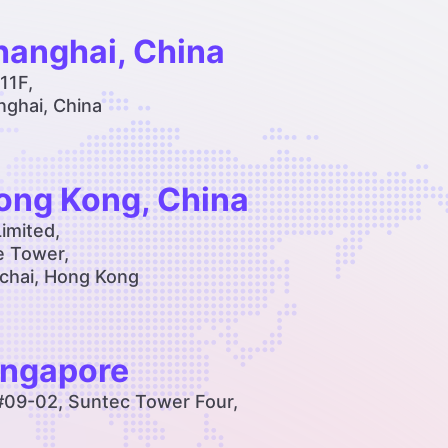
anghai, China
11F,
ghai, China
ng Kong, China
imited,
fe Tower,
chai, Hong Kong
ngapore
#09-02, Suntec Tower Four,