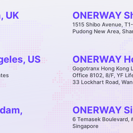
, UK
ONERWAY Sh
1515 Shibo Avenue, T1-
Pudong New Area, Shan
eles, US
ONERWAY Ho
Gogotranx Hong Kong L
ates
Office 8102, 8/F, YF Li
33 Lockhart Road, Wan
dam,
ONERWAY Si
6 Temasek Boulevard, 
Singapore