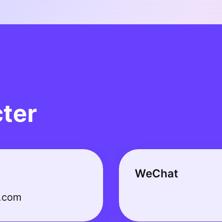
ter
WeChat
.com