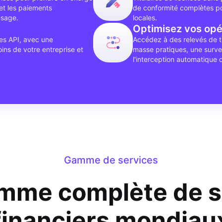
et les paiements
de conformité complètes p
usage.
locales.
Optimisez vos opé
des API, avec une
Accédez à des relevés de t
ins de votre entreprise et
masse pratiques, une survei
l'interception automatique 
Gamme de services
mme complète de s
financiers mondiau