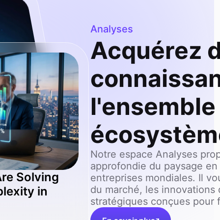
Analyses
Acquérez d
connaissan
l'ensemble
a
y
m
e
t
r
c
h
e
r
i
o
n
l
f
r
m
E
x
l
i
n
e
:
W
y
U
K
S
c
l
e
-
U
p
N
e
e
d
O
n
e
S
l
i
o
,
N
t
T
e
écosystème
s
P
h
n
Notre espace Analyses prop
approfondie du paysage en 
re Solving
entreprises mondiales. Il v
du marché, les innovations 
exity in
stratégiques conçues pour fa