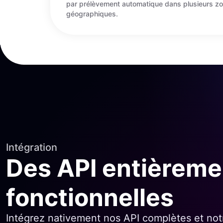
par prélèvement automatique dans plusieurs z
géographiques.
Intégration
Des API entièreme
fonctionnelles
Intégrez nativement nos API complètes et not