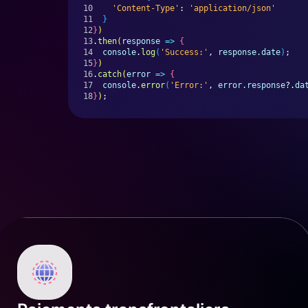
10
'Content-Type'
: 
'application/json'
11
}
12
}
)
13
.
then
(
response
=>
{
14
console
.
log
(
'Success:'
, 
response.date
)
;
15
}
)
16
.
catch
(
error
=>
{
17
console
.
error
(
'Error:'
, 
error.response
?.
da
18
}
)
;