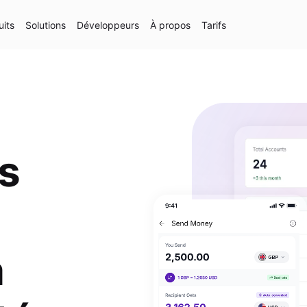
uits
Solutions
Développeurs
À propos
Tarifs
s
à