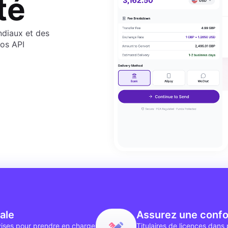
té
ndiaux et des
nos API
ale
Assurez une confo
vises pour prendre en charge
Titulaires de licences dans 