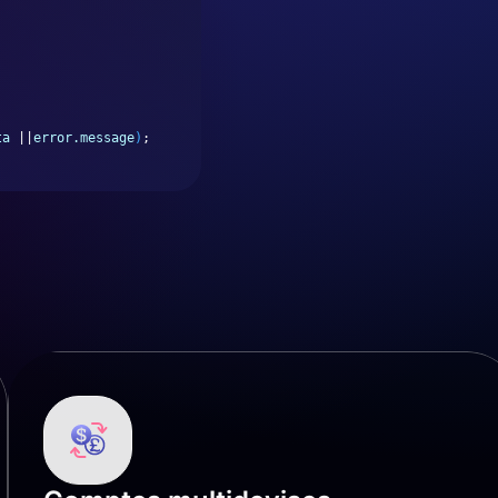
ta
 ||
error.message
)
;