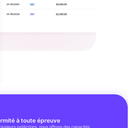
rmité à toute épreuve
plusieurs juridictions, nous offrons des capacités