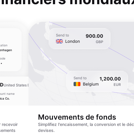
ation
enhagen
Code
••
SD
United States Dollar
ount name
Bank location
ica Co.
New York
ount number
SWIFT Code
•••••••••
••••••••
Mouvements de fonds
 recevoir
Simplifiez l'encaissement, la conversion et le d
rsements
devises.