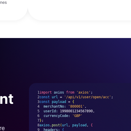
ones
nt
1
import
axios
from
'axios'
;
2
const
url
 = 
'/api/v1/user/open/acc'
;
3
const
payload
 = 
{
4
merchantNo:
'800001'
,
5
userId:
 1998001234567890,
6
currencyCode:
'GBP'
7
}
;
8
axios
.
post
(
url
, 
payload
, 
{
re
9
headers:
{