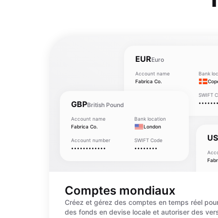
EUR
Euro
Account name
Bank loc
Fabrica Co.
Cop
Account number
SWIFT 
GBP
••••••••••••
••••••
British Pound
Account name
Bank location
Fabrica Co.
London
U
Account number
SWIFT Code
••••••••••••
••••••••
Acc
Fabr
Acc
•••
Comptes mondiaux
Créez et gérez des comptes en temps réel pour
des fonds en devise locale et autoriser des ve