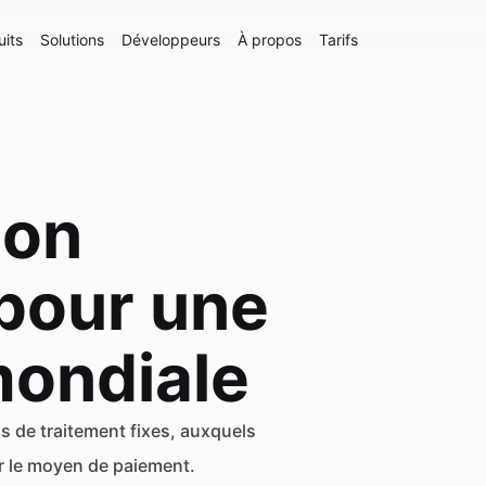
uits
Solutions
Développeurs
À propos
Tarifs
ion
pour une
mondiale
s de traitement fixes, auxquels
ar le moyen de paiement.