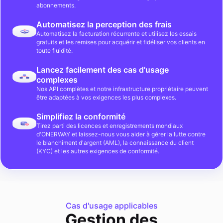
abonnements.
Automatisez la perception des frais
Automatisez la facturation récurrente et utilisez les essais
gratuits et les remises pour acquérir et fidéliser vos clients en
toute fluidité.
Lancez facilement des cas d'usage
complexes
Nos API complètes et notre infrastructure propriétaire peuvent
être adaptées à vos exigences les plus complexes.
Simplifiez la conformité
Tirez parti des licences et enregistrements mondiaux
d'ONERWAY et laissez-nous vous aider à gérer la lutte contre
le blanchiment d'argent (AML), la connaissance du client
(KYC) et les autres exigences de conformité.
Cas d'usage applicables
Gestion des